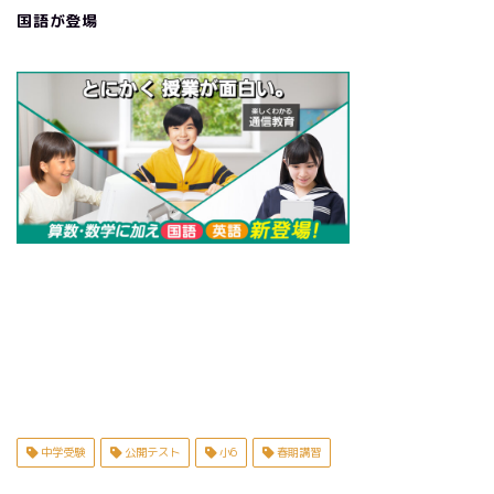
国語が登場
中学受験
公開テスト
小6
春期講習