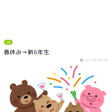
小6
春休み⇒新6年生
2022年4月9日