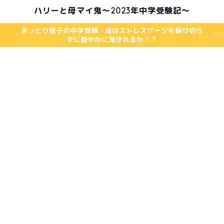
ハリーと母マイ鬼〜2023年中学受験記〜
おっとり息子の中学受験 母はストレスゲージを振り切ら
ずに穏やかに見守れるか！？