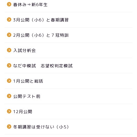
春休み⇒新6年生
3月公開（小6）と春期講習
2月公開（小6）と７冠特訓
入試分析会
なだ中模試 志望校判定模試
1月公開と総括
公開テスト前
12月公開
冬期講習は受けない（小5）