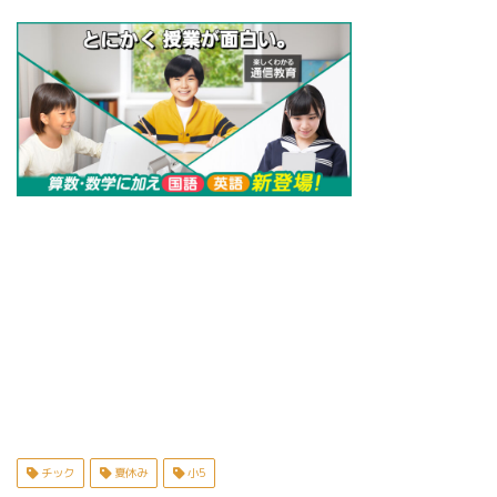
チック
夏休み
小5