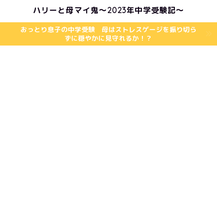
ハリーと母マイ鬼〜2023年中学受験記〜
おっとり息子の中学受験 母はストレスゲージを振り切ら
ずに穏やかに見守れるか！？