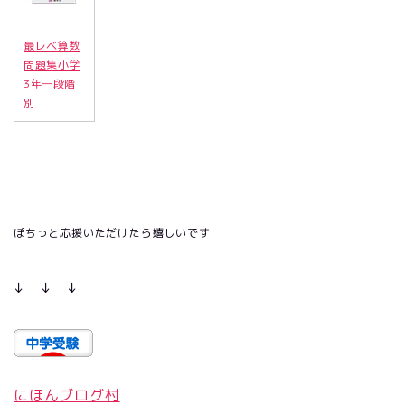
最レベ算数
問題集小学
3年―段階
別
ぽちっと応援いただけたら嬉しいです
↓ ↓ ↓
にほんブログ村