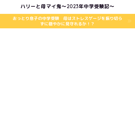
ハリーと母マイ鬼〜2023年中学受験記〜
おっとり息子の中学受験 母はストレスゲージを振り切ら
ずに穏やかに見守れるか！？