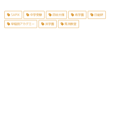
SAPIX
中学受験
四谷大塚
希学園
日能研
早稲田アカデミー
浜学園
馬渕教室