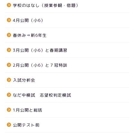
学校のはなし（授業参観・宿題）
4月公開（小6）
春休み⇒新6年生
3月公開（小6）と春期講習
2月公開（小6）と７冠特訓
入試分析会
なだ中模試 志望校判定模試
1月公開と総括
公開テスト前