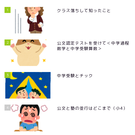
1
クラス落ちして知ったこと
2
公文認定テストを受けて＜中学過程
数学と中学受験算数＞
3
中学受験とチック
4
公文と塾の並行はどこまで（小4）