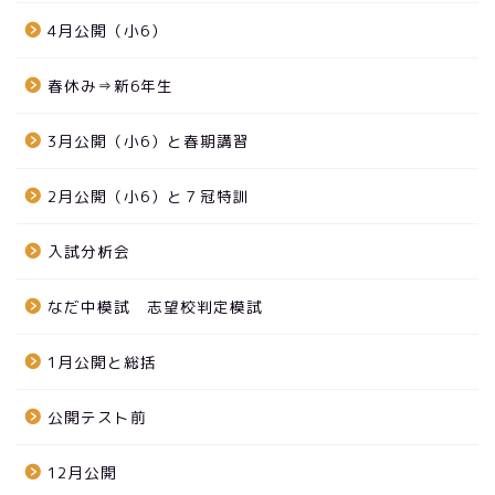
4月公開（小6）
春休み⇒新6年生
3月公開（小6）と春期講習
2月公開（小6）と７冠特訓
入試分析会
なだ中模試 志望校判定模試
1月公開と総括
公開テスト前
12月公開