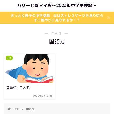
ハリーと母マイ鬼〜2023年中学受験記〜
おっとり息子の中学受験 母はストレスゲージを振り切ら
ずに穏やかに見守れるか！？
― TAG ―
国語力
小4
国語のテコ入れ
2020年2月27日
HOME
国語力