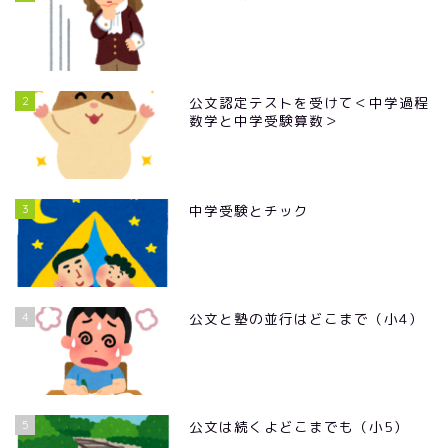
2
公文認定テストを受けて＜中学過程
数学と中学受験算数＞
3
中学受験とチック
4
公文と塾の並行はどこまで（小4）
5
公文は続くよどこまでも（小5）