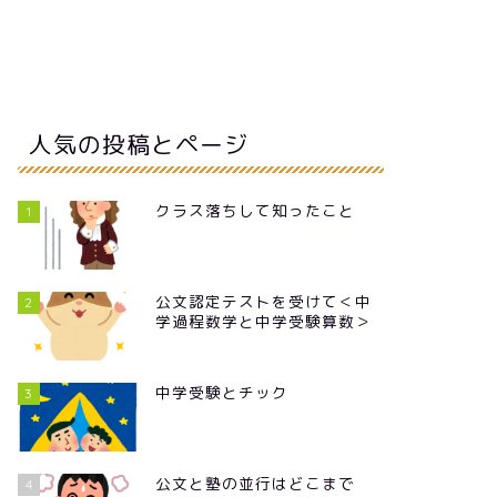
人気の投稿とページ
クラス落ちして知ったこと
1
公文認定テストを受けて＜中
2
学過程数学と中学受験算数＞
中学受験とチック
3
公文と塾の並行はどこまで
4