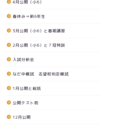
4月公開（小6）
春休み⇒新6年生
3月公開（小6）と春期講習
2月公開（小6）と７冠特訓
入試分析会
なだ中模試 志望校判定模試
1月公開と総括
公開テスト前
12月公開