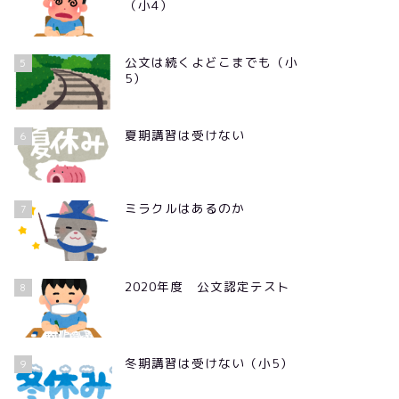
（小4）
公文は続くよどこまでも（小
5
5）
夏期講習は受けない
6
ミラクルはあるのか
7
2020年度 公文認定テスト
8
冬期講習は受けない（小5）
9