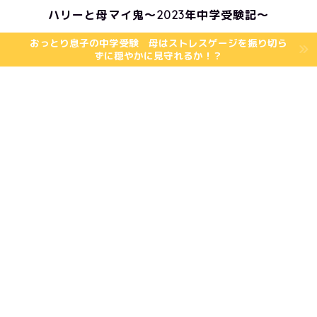
ハリーと母マイ鬼〜2023年中学受験記〜
おっとり息子の中学受験 母はストレスゲージを振り切ら
ずに穏やかに見守れるか！？