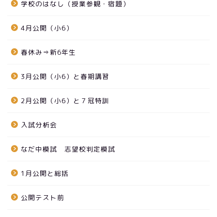
学校のはなし（授業参観・宿題）
4月公開（小6）
春休み⇒新6年生
3月公開（小6）と春期講習
2月公開（小6）と７冠特訓
入試分析会
なだ中模試 志望校判定模試
1月公開と総括
公開テスト前