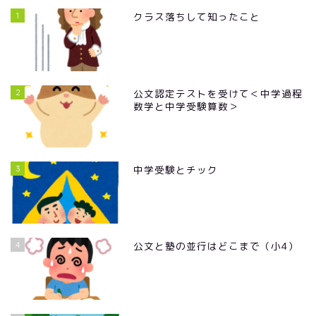
1
クラス落ちして知ったこと
2
公文認定テストを受けて＜中学過程
数学と中学受験算数＞
3
中学受験とチック
4
公文と塾の並行はどこまで（小4）