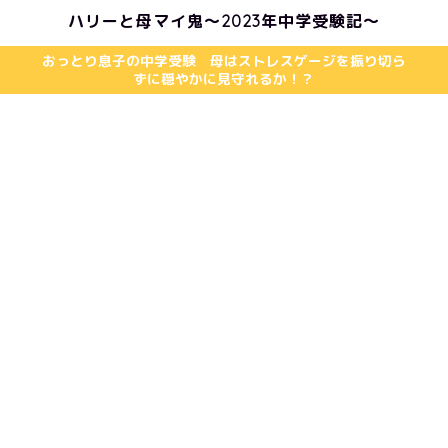
ハリーと母マイ鬼〜2023年中学受験記〜
おっとり息子の中学受験 母はストレスゲージを振り切ら
ずに穏やかに見守れるか！？