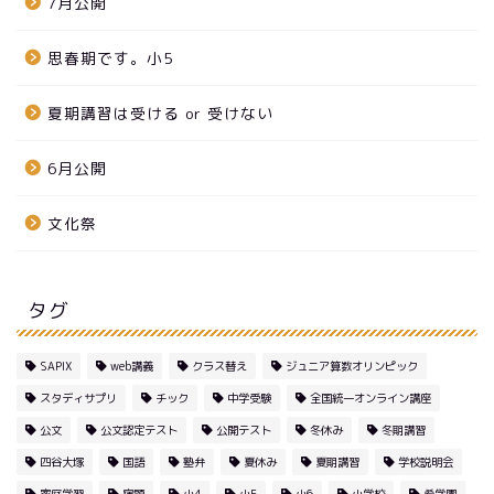
7月公開
思春期です。小5
夏期講習は受ける or 受けない
6月公開
文化祭
タグ
SAPIX
web講義
クラス替え
ジュニア算数オリンピック
スタディサプリ
チック
中学受験
全国統一オンライン講座
公文
公文認定テスト
公開テスト
冬休み
冬期講習
四谷大塚
国語
塾弁
夏休み
夏期講習
学校説明会