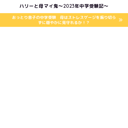
ハリーと母マイ鬼〜2023年中学受験記〜
おっとり息子の中学受験 母はストレスゲージを振り切ら
ずに穏やかに見守れるか！？