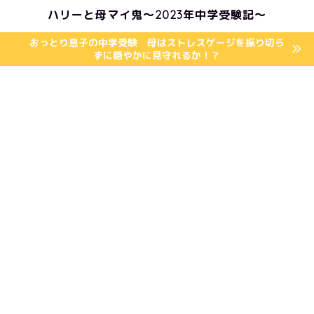
ハリーと母マイ鬼〜2023年中学受験記〜
おっとり息子の中学受験 母はストレスゲージを振り切ら
ずに穏やかに見守れるか！？