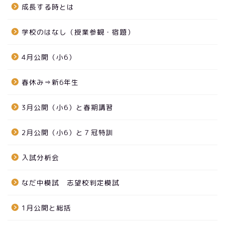
成長する時とは
学校のはなし（授業参観・宿題）
4月公開（小6）
春休み⇒新6年生
3月公開（小6）と春期講習
2月公開（小6）と７冠特訓
入試分析会
なだ中模試 志望校判定模試
1月公開と総括