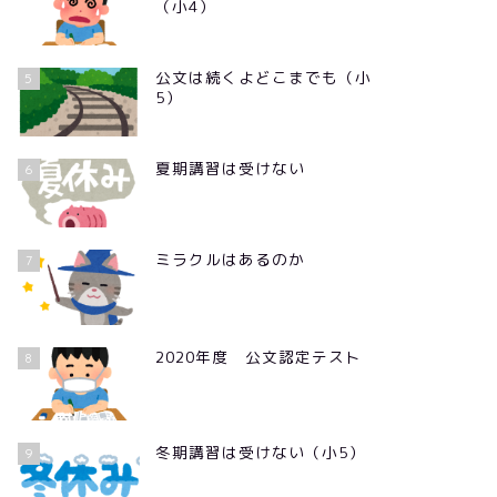
（小4）
公文は続くよどこまでも（小
5
5）
夏期講習は受けない
6
ミラクルはあるのか
7
2020年度 公文認定テスト
8
冬期講習は受けない（小5）
9