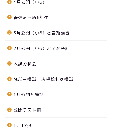
4月公開（小6）
春休み⇒新6年生
3月公開（小6）と春期講習
2月公開（小6）と７冠特訓
入試分析会
なだ中模試 志望校判定模試
1月公開と総括
公開テスト前
12月公開