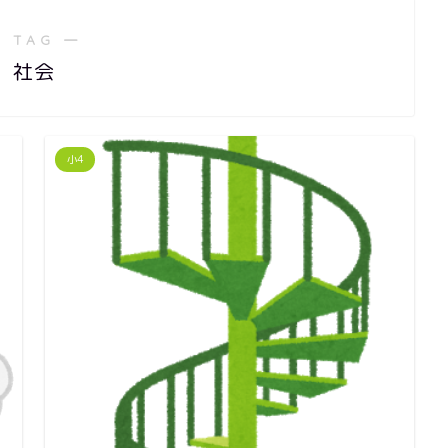
 TAG ―
社会
小4