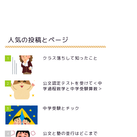
人気の投稿とページ
クラス落ちして知ったこと
1
公文認定テストを受けて＜中
2
学過程数学と中学受験算数＞
中学受験とチック
3
公文と塾の並行はどこまで
4